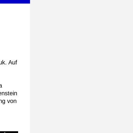
uk. Auf
a
enstein
ung von