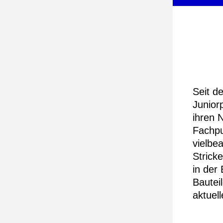
Seit d
Juniorp
ihren 
Fachpu
vielbe
Stricke
in der
Bautei
aktuel