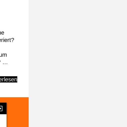
he
riert?
 um
? …
erlesen