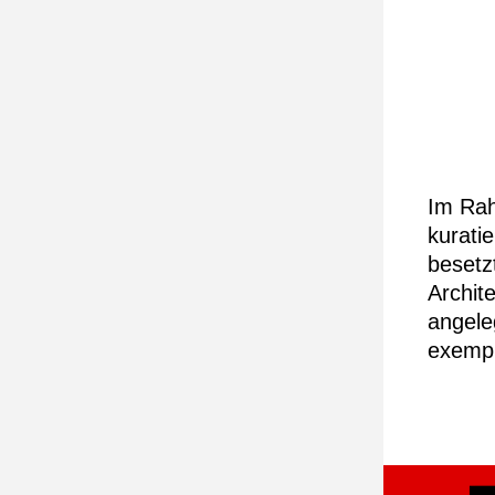
Im Rah
kuratie
besetz
Archit
angele
exempl