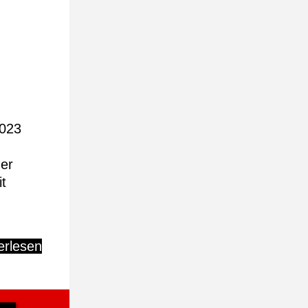
2023
der
t
erlesen