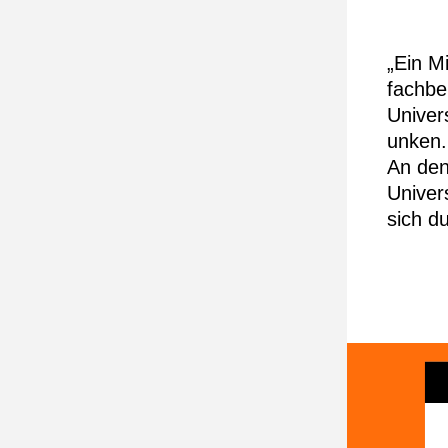
„Ein M
fachbe
Univer
unken.
An den
Univer
sich d