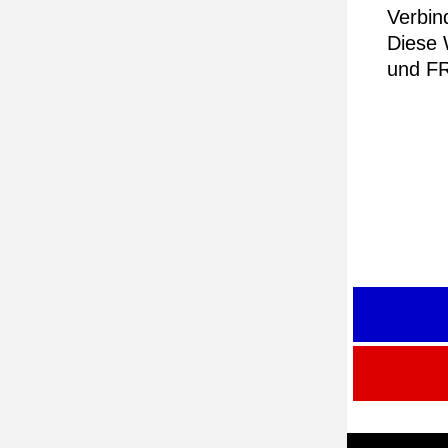
Verbin
Diese 
und FR