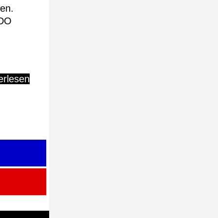
en.
 DO
erlesen